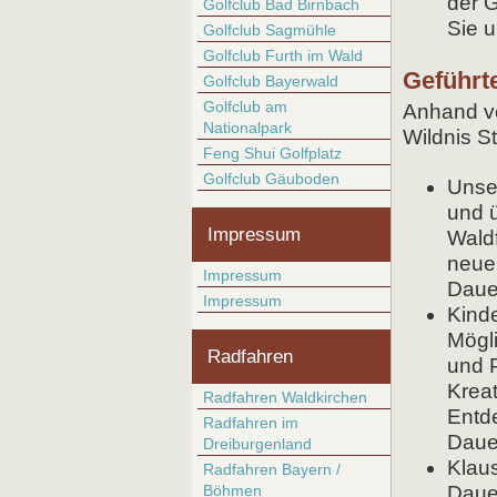
der 
Golfclub Bad Birnbach
Sie u
Golfclub Sagmühle
Golfclub Furth im Wald
Geführt
Golfclub Bayerwald
Golfclub am
Anhand v
Nationalpark
Wildnis S
Feng Shui Golfplatz
Golfclub Gäuboden
Unse
und ü
Impressum
Waldf
neue
Impressum
Dauer
Impressum
Kind
Mögli
Radfahren
und 
Kreat
Radfahren Waldkirchen
Entd
Radfahren im
Dauer
Dreiburgenland
Klau
Radfahren Bayern /
Böhmen
Dauer