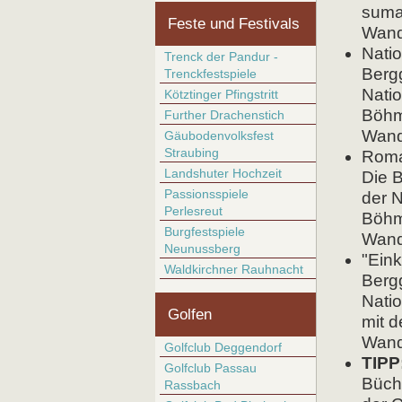
suma
Feste und Festivals
Wande
Nati
Trenck der Pandur -
Berg
Trenckfestspiele
Nati
Kötztinger Pfingstritt
Böhm
Further Drachenstich
Wande
Gäubodenvolksfest
Straubing
Roma
Landshuter Hochzeit
Die 
Passionsspiele
der 
Perlesreut
Böhm
Burgfestspiele
Wande
Neunussberg
"Ein
Waldkirchner Rauhnacht
Berg
Nati
Golfen
mit 
Wande
Golfclub Deggendorf
TIPP
Golfclub Passau
Büchl
Rassbach