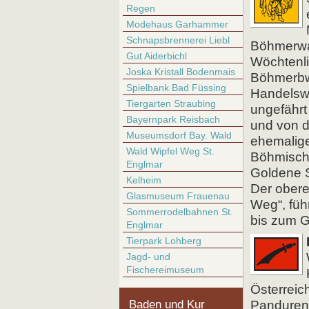
Regen
Modehaus Garhammer
Schnapsbrennerei Liebl
Böhmerwal
Gut Aiderbichl
Wöchtenli
Joska Kristall Bodenmais
Böhmerbw
Spielbank Bad Füssing
Handelswa
Tiergarten Straubing
ungefähr
Bayernpark Reisbach
und von d
Museumsdorf Bay. Wald
ehemalige
Wald Wipfel Weg St.
Böhmische
Englmar
Goldene 
Kelheim
Der obere
Glasmuseum Frauenau
Weg“, füh
Sommerrodelbahnen St.
bis zum 
Englmar
Tierpark Lohberg
Jagd- und
Fischereimuseum
Österreic
Baden und Kur
Pandureno