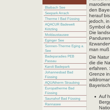
marodier
Blaibach See
den Bayer
Seepark Arrach
herauf bi
Therme I Bad Füssing
jedoch, in
AQACUR Badewelt
Symbol de
Kötzting
Die lands
Moldaustausee
Pandurens
Eginger See
Ilzwander
Sonnen-Therme Eging a.
man muß s
See
Badeparadies PEB
Die Natur
Passau
die die Na
Karoli Badepark
erfahren.
Johannesbad Bad
Grenze in
Füssing
wildroman
AQUAtherm Straubing
Bayerisch
Europatherme Bad
Füssing
Auf h
Saunahof Bad Füssing
Berg
Rannasee
Nati