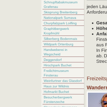
Schnupftabakmuseum
jeden Läu
Grafenau
Anforderu
Skisprung Breitenberg
Nationalpark Sumava
Gesa
Churpfalzpark Loifling
Höhe
Graphitbergwerk
Kropfmühl
Anfa
Silberberg Bodenmais
Finst
Wildpark Ortenburg
aus 
Handweberei in
In Fi
Wegscheid
ab. D
Deggendorf
Strec
Hirschpark Buchet
Freilichtmuseum
Finsterau
Freizeit
Weinfurtner das Glasdorf
Haus zur Wildnis
Wandern
Hofmarkt Buchet
Besucherbergwerk
Fürstenzeche