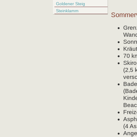
Goldener Steig
Steinklamm
Sommerve
Gren
Wand
Sonn
Kräu
70 k
Skiro
(2,5 
vers
Bade
(Bad
Kinde
Beac
Freiz
Asph
(4 A
Ange