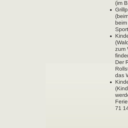
(im 
Grill
(beim
beim 
Spor
Kinde
(Wald
zum 
finde
Der 
Rolls
das 
Kind
(Kin
werde
Ferie
71 1