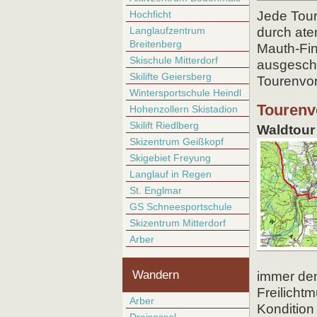
Hochficht
Jede Tour
Langlaufzentrum
durch ate
Breitenberg
Mauth-Fin
Skischule Mitterdorf
ausgesch
Skilifte Geiersberg
Tourenvor
Wintersportschule Heindl
Tourenvo
Hohenzollern Skistadion
Skilift Riedlberg
Waldtour 
Skizentrum Geißkopf
Skigebiet Freyung
Langlauf in Regen
St. Englmar
GS Schneesportschule
Skizentrum Mitterdorf
Arber
Wandern
immer den
Freilicht
Arber
Kondition