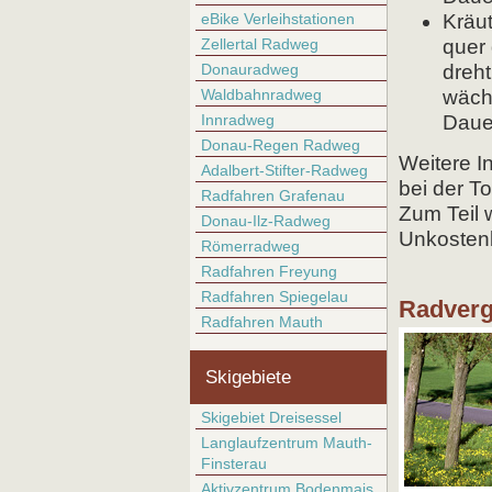
eBike Verleihstationen
Kräu
Zellertal Radweg
quer 
Donauradweg
dreht
Waldbahnradweg
wäch
Innradweg
Dauer
Donau-Regen Radweg
Weitere I
Adalbert-Stifter-Radweg
bei der To
Radfahren Grafenau
Zum Teil 
Donau-Ilz-Radweg
Unkostenb
Römerradweg
Radfahren Freyung
Radfahren Spiegelau
Radverg
Radfahren Mauth
Skigebiete
Skigebiet Dreisessel
Langlaufzentrum Mauth-
Finsterau
Aktivzentrum Bodenmais