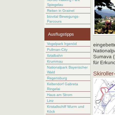
Spiegelau
Reiten in Grainet
biovital Bewegungs-
Parcours
Ausflugstipps
Vogelpark Irgenöd
eingebett
Pullman-City
Nationalp
Ilztalbahn
Sumava (B
Krummau
für Erkun
Nationalpark Bayerischer
Wald
Skiroller
Regensburg
Keltendorf Gabreta
Ringelai
Haus am Strom
Linz
Kristallschiff Wurm und
Köck