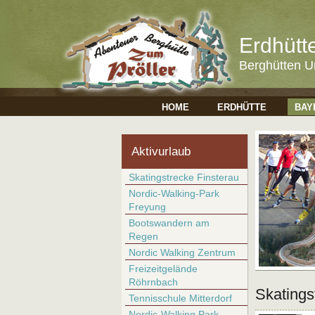
Erdhütt
Berghütten U
HOME
ERDHÜTTE
BAY
Aktivurlaub
Skatingstrecke Finsterau
Nordic-Walking-Park
Freyung
Bootswandern am
Regen
Nordic Walking Zentrum
Freizeitgelände
Röhrnbach
Skatings
Tennisschule Mitterdorf
Nordic-Walking Park