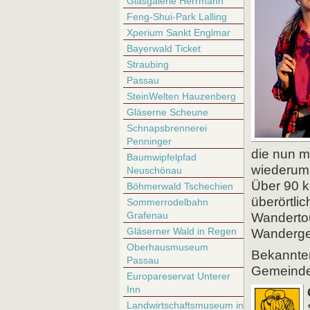
Glasgalerie Herrmann
Feng-Shui-Park Lalling
Xperium Sankt Englmar
Bayerwald Ticket
Straubing
Passau
SteinWelten Hauzenberg
Gläserne Scheune
Schnapsbrennerei
Penninger
die nun m
Baumwipfelpfad
wiederum 
Neuschönau
Über 90 k
Böhmerwald Tschechien
überörtli
Sommerrodelbahn
Grafenau
Wandertou
Gläserner Wald in Regen
Wandergeb
Oberhausmuseum
Bekannter
Passau
Gemeinde 
Europareservat Unterer
Inn
Landwirtschaftsmuseum in