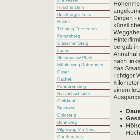
Dreisessel
Höhenmete
Hirschenstein
angekomme
Buchberger Leite
Dingen - 
Haidel
künstliche
Triftsteig Fürsteneck
Weggabelu
Kaitersberg
Hinterfir
Gläserner Steig
bergab in
Lusen
Annathal 
Steinmassiv Pfahl
nach link
Mühlenweg Röhrnbach
das Staats
Osser
richtiger
Rachel
Kilometer
Pandurensteig
einem let
Risslochschlucht
Ausgangs
Geißkopf
Baierweg
Daue
Goldsteig
Gesa
Böhmweg
Höhe
Pilgerweg Via Nova
Höch
Gunthersteig