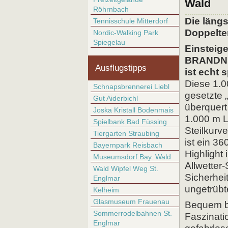
Wald
Röhrnbach
Die läng
Tennisschule Mitterdorf
Doppelte
Nordic-Walking Park
Spiegelau
Einsteig
BRANDNE
Ausflugstipps
ist echt 
Diese 1.0
Schnapsbrennerei Liebl
gesetzte 
Gut Aiderbichl
überquert
Joska Kristall Bodenmais
1.000 m 
Spielbank Bad Füssing
Steilkurv
Tiergarten Straubing
ist ein 3
Bayernpark Reisbach
Highlight 
Museumsdorf Bay. Wald
Allwetter
Wald Wipfel Weg St.
Sicherhe
Englmar
ungetrübt
Kelheim
Glasmuseum Frauenau
Bequem be
Sommerrodelbahnen St.
Faszinati
Englmar