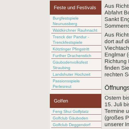
Aus Rich
Feste und Festivals
Abfahrt B
Burgfestspiele
Sankt Engl
Neunussberg
Sommerrod
Waldkirchner Rauhnacht
Aus Richt
Trenck der Pandur -
dort auf 
Trenckfestspiele
Viechtach
Kötztinger Pfingstritt
Englmar (
Further Drachenstich
Richtung 
Gäubodenvolksfest
finden Si
Straubing
rechten S
Landshuter Hochzeit
Passionsspiele
Perlesreut
Öffnungs
Ostern bi
Golfen
15. Juli b
Termine u
Feng Shui Golfplatz
(großes Pf
Golfclub Gäuboden
unserer In
Golfclub Deggendorf