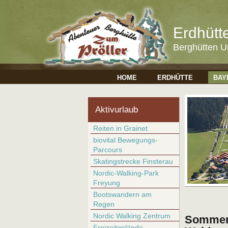
Erdhütt
Berghütten U
HOME
ERDHÜTTE
BAY
Aktivurlaub
Reiten in Grainet
biovital Bewegungs-
Parcours
Skatingstrecke Finsterau
Nordic-Walking-Park
Freyung
Bootswandern am
Regen
Nordic Walking Zentrum
Sommerr
Freizeitgelände