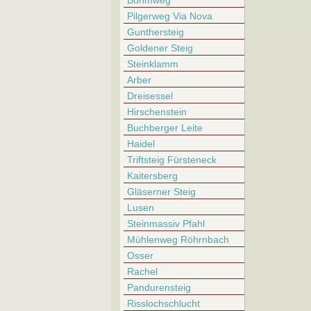
Böhmweg
Pilgerweg Via Nova
Gunthersteig
Goldener Steig
Steinklamm
Arber
Dreisessel
Hirschenstein
Buchberger Leite
Haidel
Triftsteig Fürsteneck
Kaitersberg
Gläserner Steig
Lusen
Steinmassiv Pfahl
Mühlenweg Röhrnbach
Osser
Rachel
Pandurensteig
Risslochschlucht