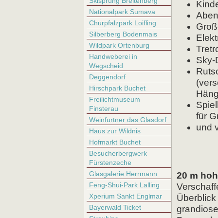
Skisprung Breitenberg
Kinde
Nationalpark Sumava
Aben
Churpfalzpark Loifling
Groß
Silberberg Bodenmais
Elek
Wildpark Ortenburg
Tretr
Handweberei in
Sky-
Wegscheid
Ruts
Deggendorf
(ver
Hirschpark Buchet
Hänge
Freilichtmuseum
Spiel
Finsterau
für G
Weinfurtner das Glasdorf
und 
Haus zur Wildnis
Hofmarkt Buchet
Besucherbergwerk
Fürstenzeche
Glasgalerie Herrmann
20 m hoh
Feng-Shui-Park Lalling
Verschaff
Xperium Sankt Englmar
Überblick
Bayerwald Ticket
grandiosen