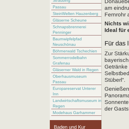
Straubing
Donaueben
Passau
am eindru
SteinWelten Hauzenberg
Fernrohr 
Gläserne Scheune
Nichts wi
Schnapsbrennerei
Ideal für
Penninger
Baumwipfelpfad
Für das 
Neuschönau
Böhmerwald Tschechien
Zur Stärk
Sommerrodelbahn
bayerisch
Grafenau
Getränke 
Gläserner Wald in Regen
Selbstbed
Oberhausmuseum
Stüberl“.
Passau
Genießen 
Europareservat Unterer
Inn
Panoramab
Landwirtschaftsmuseum in
Sonnenter
Regen
der Gasts
Modehaus Garhammer
Baden und Kur