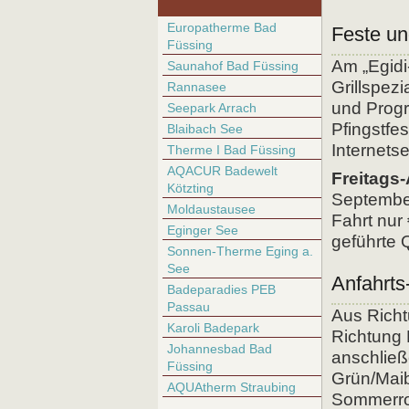
Europatherme Bad
Feste un
Füssing
Am „Egidi
Saunahof Bad Füssing
Grillspez
Rannasee
und Progr
Seepark Arrach
Pfingstfes
Blaibach See
Internetse
Therme I Bad Füssing
AQACUR Badewelt
Freitags
Kötzting
September
Moldaustausee
Fahrt nur 
Eginger See
geführte 
Sonnen-Therme Eging a.
See
Anfahrt
Badeparadies PEB
Passau
Aus Rich
Karoli Badepark
Richtung 
Johannesbad Bad
anschließ
Füssing
Grün/Maibr
AQUAtherm Straubing
Sommerrod