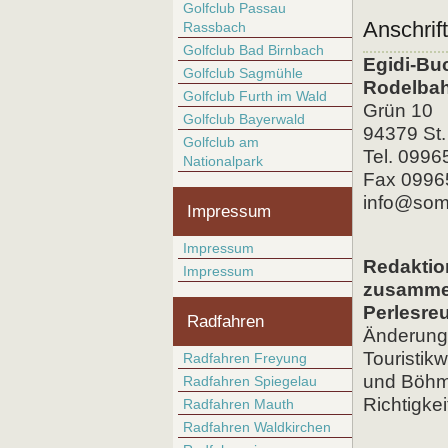
Golfclub Passau
Anschrift
Rassbach
Golfclub Bad Birnbach
Egidi-Bu
Golfclub Sagmühle
Rodelba
Golfclub Furth im Wald
Grün 10
Golfclub Bayerwald
94379 St.
Golfclub am
Tel. 0996
Nationalpark
Fax 0996
info@som
Impressum
Impressum
Redaktio
Impressum
zusammen
Perlesre
Radfahren
Änderungs
Touristi
Radfahren Freyung
und Böhme
Radfahren Spiegelau
Richtigke
Radfahren Mauth
Radfahren Waldkirchen