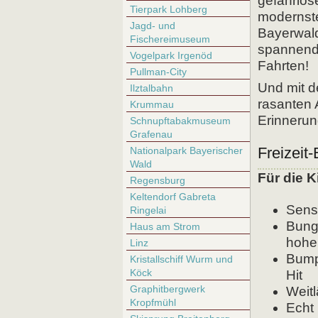
gefahrlos
Tierpark Lohberg
modernste
Jagd- und
Bayerwald
Fischereimuseum
spannend
Vogelpark Irgenöd
Fahrten!
Pullman-City
Und mit d
Ilztalbahn
rasanten 
Krummau
Erinnerun
Schnupftabakmuseum
Grafenau
Freizeit
Nationalpark Bayerischer
Wald
Für die K
Regensburg
Keltendorf Gabreta
Sensa
Ringelai
Bung
Haus am Strom
hohe 
Linz
Bump
Kristallschiff Wurm und
Köck
Hit
Graphitbergwerk
Weitl
Kropfmühl
Echt