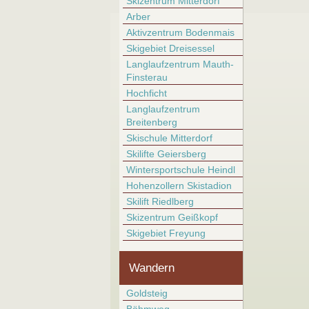
Skizentrum Mitterdorf
Arber
Aktivzentrum Bodenmais
Skigebiet Dreisessel
Langlaufzentrum Mauth-
Finsterau
Hochficht
Langlaufzentrum
Breitenberg
Skischule Mitterdorf
Skilifte Geiersberg
Wintersportschule Heindl
Hohenzollern Skistadion
Skilift Riedlberg
Skizentrum Geißkopf
Skigebiet Freyung
Wandern
Goldsteig