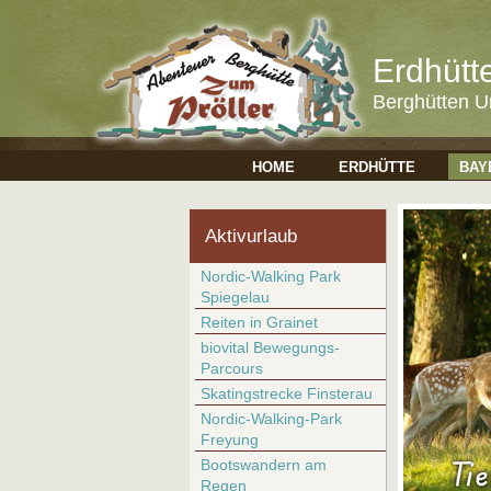
Erdhütt
Berghütten U
HOME
ERDHÜTTE
BAY
Aktivurlaub
Nordic-Walking Park
Spiegelau
Reiten in Grainet
biovital Bewegungs-
Parcours
Skatingstrecke Finsterau
Nordic-Walking-Park
Freyung
Bootswandern am
Regen