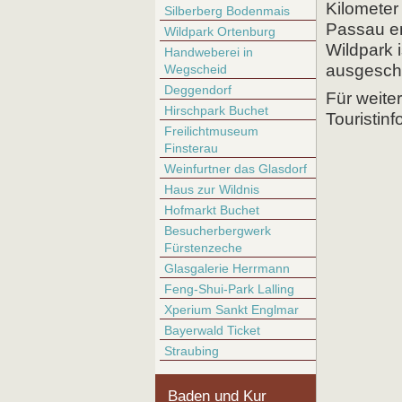
Kilometer
Silberberg Bodenmais
Passau en
Wildpark Ortenburg
Wildpark i
Handweberei in
ausgeschi
Wegscheid
Deggendorf
Für weite
Hirschpark Buchet
Touristin
Freilichtmuseum
Finsterau
Weinfurtner das Glasdorf
Haus zur Wildnis
Hofmarkt Buchet
Besucherbergwerk
Fürstenzeche
Glasgalerie Herrmann
Feng-Shui-Park Lalling
Xperium Sankt Englmar
Bayerwald Ticket
Straubing
Baden und Kur