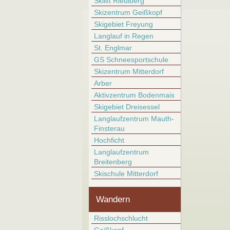
Skilift Riedlberg
Skizentrum Geißkopf
Skigebiet Freyung
Langlauf in Regen
St. Englmar
GS Schneesportschule
Skizentrum Mitterdorf
Arber
Aktivzentrum Bodenmais
Skigebiet Dreisessel
Langlaufzentrum Mauth-
Finsterau
Hochficht
Langlaufzentrum
Breitenberg
Skischule Mitterdorf
Wandern
Risslochschlucht