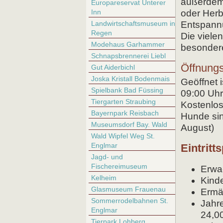
außerdem 
Europareservat Unterer
Inn
oder Herb
Landwirtschaftsmuseum in
Entspannu
Regen
Die vielen
Modehaus Garhammer
besonder
Schnapsbrennerei Liebl
Öffnungs
Gut Aiderbichl
Joska Kristall Bodenmais
Geöffnet 
Spielbank Bad Füssing
09:00 Uhr
Tiergarten Straubing
Kostenlos
Bayernpark Reisbach
Hunde sin
Museumsdorf Bay. Wald
August)
Wald Wipfel Weg St.
Englmar
Eintritt
Jagd- und
Fischereimuseum
Erwa
Kelheim
Kinde
Glasmuseum Frauenau
Ermä
Sommerrodelbahnen St.
Jahr
Englmar
24,0
Tierpark Lohberg