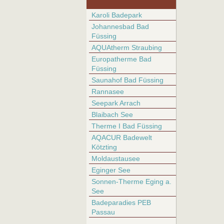
Karoli Badepark
Johannesbad Bad
Füssing
AQUAtherm Straubing
Europatherme Bad
Füssing
Saunahof Bad Füssing
Rannasee
Seepark Arrach
Blaibach See
Therme I Bad Füssing
AQACUR Badewelt
Kötzting
Moldaustausee
Eginger See
Sonnen-Therme Eging a.
See
Badeparadies PEB
Passau