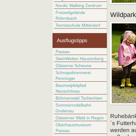
Nordic Walking Zentrum
Freizeitgelände
Wildpark
Röhrnbach
Tennisschule Mitterdorf
Ausflugstipps
Passau
SteinWelten Hauzenberg
Gläserne Scheune
Schnapsbrennerei
Penninger
Baumwipfelpfad
Neuschönau
Böhmerwald Tschechien
Sommerrodelbahn
Grafenau
Ruhebänke
Gläserner Wald in Regen
´s Futterh
Oberhausmuseum
werden au
Passau