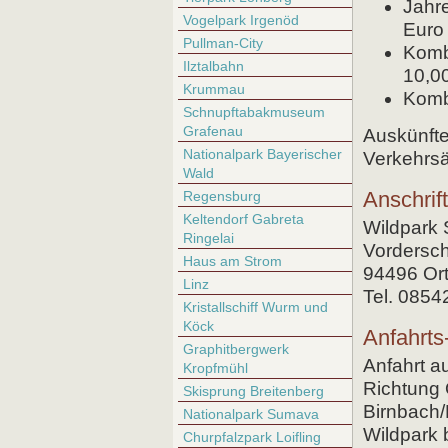
Jahre
Vogelpark Irgenöd
Euro
Pullman-City
Komb
Ilztalbahn
10,0
Krummau
Komb
Schnupftabakmuseum
Grafenau
Auskünfte
Nationalpark Bayerischer
Verkehrs
Wald
Anschrift
Regensburg
Keltendorf Gabreta
Wildpark 
Ringelai
Vordersch
Haus am Strom
94496 Or
Linz
Tel. 0854
Kristallschiff Wurm und
Köck
Anfahrts
Graphitbergwerk
Anfahrt a
Kropfmühl
Richtung
Skisprung Breitenberg
Birnbach/
Nationalpark Sumava
Wildpark 
Churpfalzpark Loifling