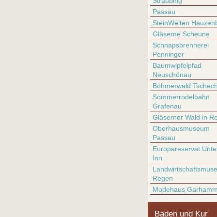
Straubing
Passau
SteinWelten Hauzen
Gläserne Scheune
Schnapsbrennerei
Penninger
Baumwipfelpfad
Neuschönau
Böhmerwald Tschech
Sommerrodelbahn
Grafenau
Gläserner Wald in R
Oberhausmuseum
Passau
Europareservat Unte
Inn
Landwirtschaftsmus
Regen
Modehaus Garhamm
Baden und Kur