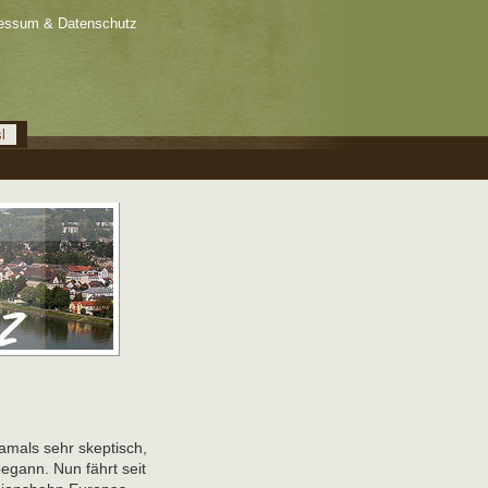
essum & Datenschutz
l
amals sehr skeptisch,
egann. Nun fährt seit