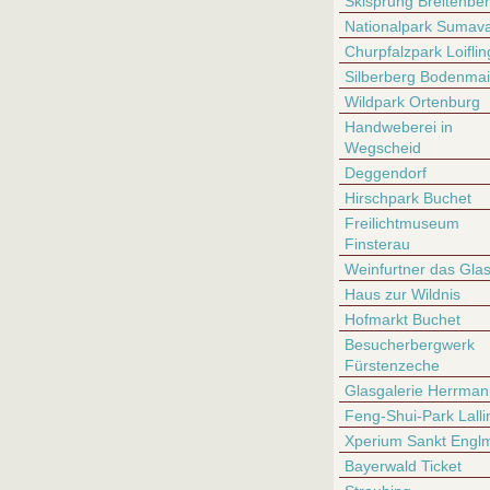
Skisprung Breitenbe
Nationalpark Sumav
Churpfalzpark Loiflin
Silberberg Bodenmai
Wildpark Ortenburg
Handweberei in
Wegscheid
Deggendorf
Hirschpark Buchet
Freilichtmuseum
Finsterau
Weinfurtner das Glas
Haus zur Wildnis
Hofmarkt Buchet
Besucherbergwerk
Fürstenzeche
Glasgalerie Herrman
Feng-Shui-Park Lalli
Xperium Sankt Engl
Bayerwald Ticket