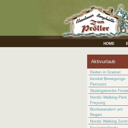
HOME
Aktivurlaub
Reiten in Grainet
biovital Bewegungs-
Parcours
Skatingstrecke Finst
Nordic-Walking-Park
Freyung
Bootswandern am
Regen
Nordic Walking Zent
Freizeitgelände