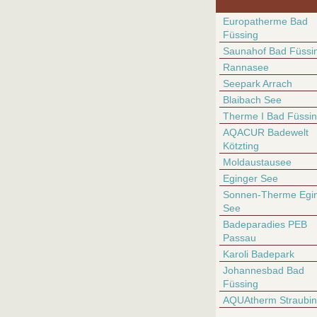
Europatherme Bad
Füssing
Saunahof Bad Füssi
Rannasee
Seepark Arrach
Blaibach See
Therme I Bad Füssi
AQACUR Badewelt
Kötzting
Moldaustausee
Eginger See
Sonnen-Therme Egin
See
Badeparadies PEB
Passau
Karoli Badepark
Johannesbad Bad
Füssing
AQUAtherm Straubi