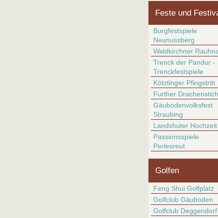
Feste und Festiv
Burgfestspiele
Neunussberg
Waldkirchner Rauhn
Trenck der Pandur -
Trenckfestspiele
Kötztinger Pfingstritt
Further Drachenstic
Gäubodenvolksfest
Straubing
Landshuter Hochzeit
Passionsspiele
Perlesreut
Golfen
Feng Shui Golfplatz
Golfclub Gäuboden
Golfclub Deggendorf