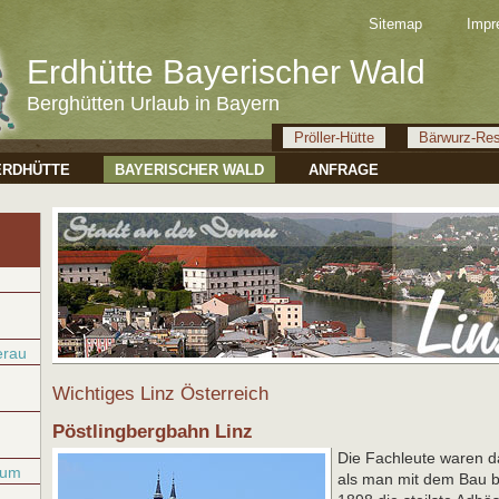
Sitemap
Impr
Erdhütte Bayerischer Wald
Berghütten Urlaub in Bayern
Pröller-Hütte
Bärwurz-Res
ERDHÜTTE
BAYERISCHER WALD
ANFRAGE
erau
Wichtiges Linz Österreich
Pöstlingbergbahn Linz
Die Fachleute waren d
rum
als man mit dem Bau b