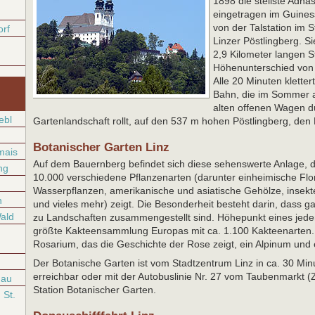
1898 die steilste Adhä
eingetragen im Guines
von der Talstation im S
orf
Linzer Pöstlingberg. S
2,9 Kilometer langen S
Höhenunterschied von 
Alle 20 Minuten kletter
Bahn, die im Sommer a
alten offenen Wagen d
ebl
Gartenlandschaft rollt, auf den 537 m hohen Pöstlingberg, den
Botanischer Garten Linz
mais
Auf dem Bauernberg befindet sich diese sehenswerte Anlage, d
ng
10.000 verschiedene Pflanzenarten (darunter einheimische Flo
Wasserpflanzen, amerikanische und asiatische Gehölze, insek
h
und vieles mehr) zeigt. Die Besonderheit besteht darin, dass 
ald
zu Landschaften zusammengestellt sind. Höhepunkt eines jeden
größte Kakteensammlung Europas mit ca. 1.100 Kakteenarten. 
Rosarium, das die Geschichte der Rose zeigt, ein Alpinum und
Der Botanische Garten ist vom Stadtzentrum Linz in ca. 30 Mi
erreichbar oder mit der Autobuslinie Nr. 27 vom Taubenmarkt (
nau
Station Botanischer Garten.
St.