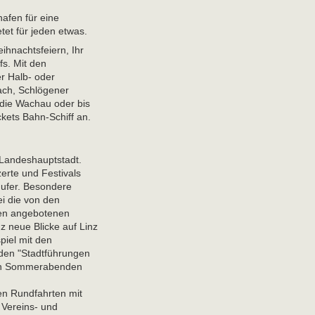
afen für eine
etet für jeden etwas.
ihnachtsfeiern, Ihr
fs. Mit den
r Halb- oder
ach, Schlögener
 die Wachau oder bis
kets Bahn-Schiff an.
Landeshauptstadt.
erte und Festivals
ufer. Besondere
i die von den
men angebotenen
z neue Blicke auf Linz
piel mit den
nden "Stadtführungen
den Sommerabenden
en Rundfahrten mit
 Vereins- und