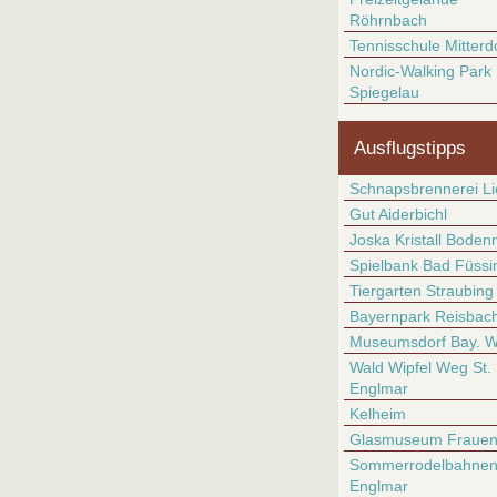
Röhrnbach
Tennisschule Mitterd
Nordic-Walking Park
Spiegelau
Ausflugstipps
Schnapsbrennerei Li
Gut Aiderbichl
Joska Kristall Boden
Spielbank Bad Füssi
Tiergarten Straubing
Bayernpark Reisbac
Museumsdorf Bay. W
Wald Wipfel Weg St.
Englmar
Kelheim
Glasmuseum Fraue
Sommerrodelbahnen 
Englmar