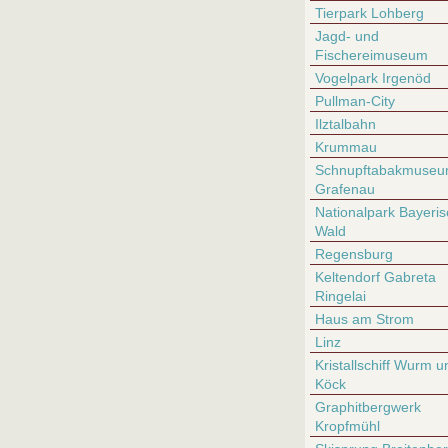
Tierpark Lohberg
Jagd- und
Fischereimuseum
Vogelpark Irgenöd
Pullman-City
Ilztalbahn
Krummau
Schnupftabakmuse
Grafenau
Nationalpark Bayeris
Wald
Regensburg
Keltendorf Gabreta
Ringelai
Haus am Strom
Linz
Kristallschiff Wurm u
Köck
Graphitbergwerk
Kropfmühl