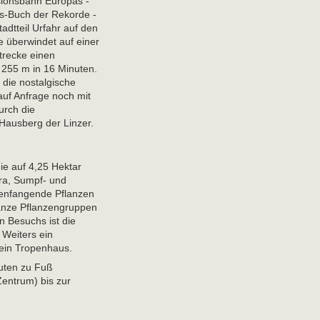
sionsbahn Europas -
s-Buch der Rekorde -
tadtteil Urfahr auf den
ie überwindet auf einer
trecke einen
255 m in 16 Minuten.
t die nostalgische
uf Anfrage noch mit
urch die
 Hausberg der Linzer.
ie auf 4,25 Hektar
ra, Sumpf- und
tenfangende Pflanzen
ganze Pflanzengruppen
 Besuchs ist die
Weiters ein
 ein Tropenhaus.
nuten zu Fuß
Zentrum) bis zur