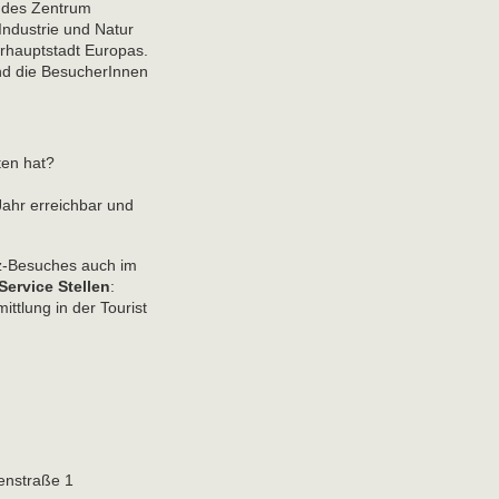
endes Zentrum
ndustrie und Natur
urhauptstadt Europas.
und die BesucherInnen
ten hat?
ahr erreichbar und
nz-Besuches auch im
Service Stellen
:
tlung in der Tourist
fenstraße 1