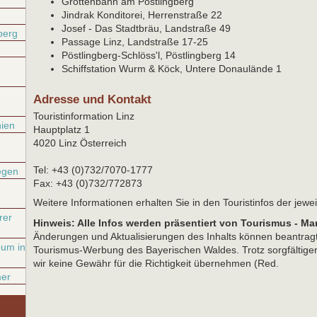
Grottenbahn am Pöstlingberg
Jindrak Konditorei, Herrenstraße 22
Josef - Das Stadtbräu, Landstraße 49
berg
Passage Linz, Landstraße 17-25
Pöstlingberg-Schlöss'l, Pöstlingberg 14
Schiffstation Wurm & Köck, Untere Donaulände 1
Adresse und Kontakt
Touristinformation Linz
ien
Hauptplatz 1
4020 Linz Österreich
Tel: +43 (0)732/7070-1777
egen
Fax: +43 (0)732/772873
Weitere Informationen erhalten Sie in den Touristinfos der jew
rer
Hinweis: Alle Infos werden präsentiert von Tourismus - Ma
Änderungen und Aktualisierungen des Inhalts können beantrag
eum in
Tourismus-Werbung des Bayerischen Waldes. Trotz sorgfältige
wir keine Gewähr für die Richtigkeit übernehmen (Red.
er