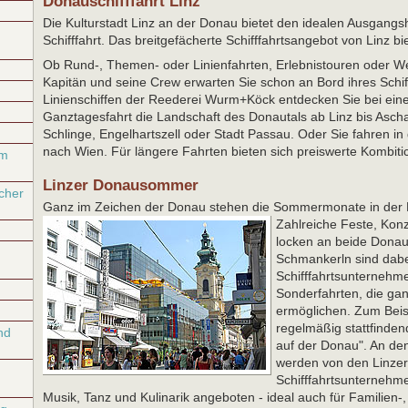
Donauschifffahrt Linz
Die Kulturstadt Linz an der Donau bietet den idealen Ausgangsh
Schifffahrt. Das breitgefächerte Schifffahrtsangebot von Linz bi
Ob Rund-, Themen- oder Linienfahrten, Erlebnistouren oder We
Kapitän und seine Crew erwarten Sie schon an Bord ihres Schif
Linienschiffen der Reederei Wurm+Köck entdecken Sie bei eine
Ganztagesfahrt die Landschaft des Donautals ab Linz bis Asch
Schlinge, Engelhartszell oder Stadt Passau. Oder Sie fahren in
nach Wien. Für längere Fahrten bieten sich preiswerte Kombitic
um
Linzer Donausommer
cher
Ganz im Zeichen der Donau stehen die Sommermonate in der 
Zahlreiche Feste,
Konz
locken an beide Donau
Schmankerln sind dabe
Schifffahrtsunterneh
Sonderfahrten, die gan
ermöglichen. Zum Beis
regelmäßig stattfinde
nd
auf der Donau". An 
werden von den Linzer
Schifffahrtsunternehm
Musik, Tanz und Kulinarik angeboten - ideal auch für Familien-,