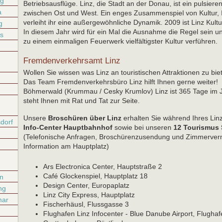
rg
Betriebsausflüge. Linz, die Stadt an der Donau, ist ein pulsier
a
zwischen Ost und West. Ein enges Zusammenspiel von Kultur, I
verleiht ihr eine außergewöhnliche Dynamik. 2009 ist Linz Kult
g
In diesem Jahr wird für ein Mal die Ausnahme die Regel sein 
s
zu einem einmaligen Feuerwerk vielfältigster Kultur verführen.
Fremdenverkehrsamt Linz
Wollen Sie wissen was Linz an touristischen Attraktionen zu bie
Das Team Fremdenverkehrsbüro Linz hilft Ihnen gerne weiter!
Böhmerwald (Krummau / Cesky Krumlov) Linz ist 365 Tage im J
steht Ihnen mit Rat und Tat zur Seite.
Unsere
Broschüren über Linz
erhalten Sie während Ihres Li
dorf
Info-Center Hauptbahnhof
sowie bei unseren
12 Tourismus 
(Telefonische Anfragen, Broschürenzusendung und Zimmervermit
Information am Hauptplatz)
Ars Electronica Center, Hauptstraße 2
Café Glockenspiel, Hauptplatz 18
n
Design Center, Europaplatz
ng
Linz City Express, Hauptplatz
mar
Fischerhäusl, Flussgasse 3
Flughafen Linz Infocenter - Blue Danube Airport, Flugha