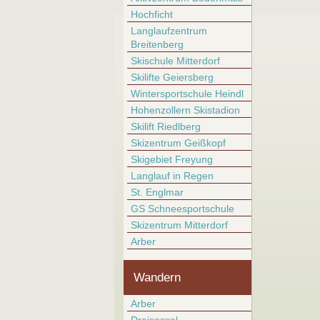
Hochficht
Langlaufzentrum
Breitenberg
Skischule Mitterdorf
Skilifte Geiersberg
Wintersportschule Heindl
Hohenzollern Skistadion
Skilift Riedlberg
Skizentrum Geißkopf
Skigebiet Freyung
Langlauf in Regen
St. Englmar
GS Schneesportschule
Skizentrum Mitterdorf
Arber
Wandern
Arber