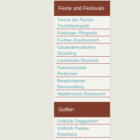
Feste und Festivals
Trenck der Pandur -
Trenckfestspiele
Kötztinger Pfingstritt
Further Drachenstich
Gäubodenvolksfest
Straubing
Landshuter Hochzeit
Passionsspiele
Perlesreut
Burgfestspiele
Neunussberg
Waldkirchner Rauhnacht
Golfen
Golfclub Deggendorf
Golfclub Passau
Rassbach