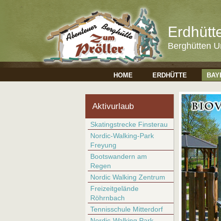
Erdhütt
Berghütten U
HOME
ERDHÜTTE
BAY
Aktivurlaub
Skatingstrecke Finsterau
Nordic-Walking-Park
Freyung
Bootswandern am
Regen
Nordic Walking Zentrum
Freizeitgelände
Röhrnbach
Tennisschule Mitterdorf
Nordic-Walking Park