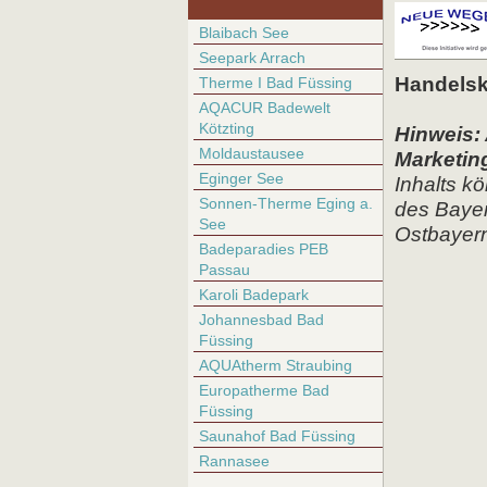
Blaibach See
Seepark Arrach
Handels
Therme I Bad Füssing
AQACUR Badewelt
Kötzting
Hinweis: 
Moldaustausee
Marketi
Eginger See
Inhalts k
Sonnen-Therme Eging a.
des Baye
See
Ostbayern
Badeparadies PEB
Passau
Karoli Badepark
Johannesbad Bad
Füssing
AQUAtherm Straubing
Europatherme Bad
Füssing
Saunahof Bad Füssing
Rannasee