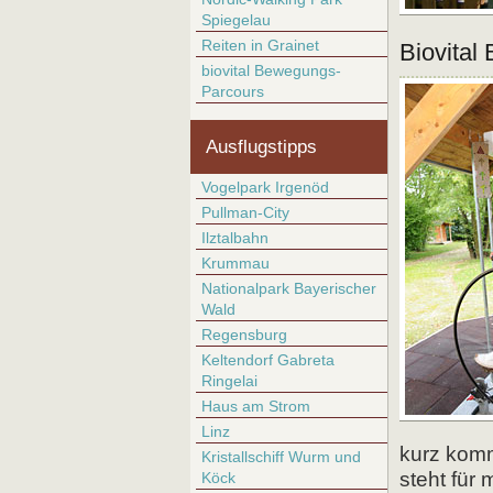
Spiegelau
Reiten in Grainet
Biovital
biovital Bewegungs-
Parcours
Ausflugstipps
Vogelpark Irgenöd
Pullman-City
Ilztalbahn
Krummau
Nationalpark Bayerischer
Wald
Regensburg
Keltendorf Gabreta
Ringelai
Haus am Strom
Linz
kurz komm
Kristallschiff Wurm und
steht für
Köck