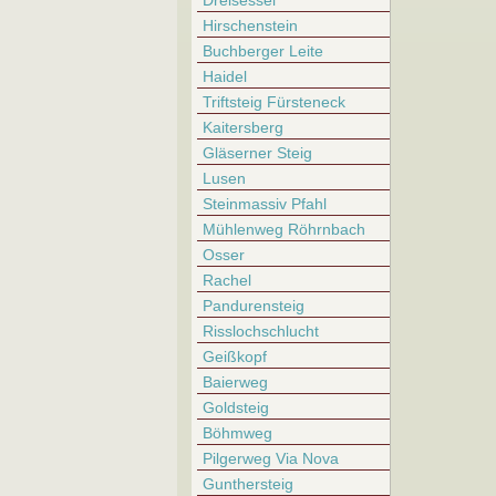
Dreisessel
Hirschenstein
Buchberger Leite
Haidel
Triftsteig Fürsteneck
Kaitersberg
Gläserner Steig
Lusen
Steinmassiv Pfahl
Mühlenweg Röhrnbach
Osser
Rachel
Pandurensteig
Risslochschlucht
Geißkopf
Baierweg
Goldsteig
Böhmweg
Pilgerweg Via Nova
Gunthersteig