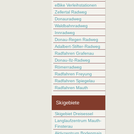
eBike Verleihstationen
Zellertal Radweg
Donauradweg
Waldbahnradweg
Innradweg
Donau-Regen Radweg
Adalbert-Stifter-Radweg
Radfahren Grafenau
Donau-Ilz-Radweg
Römerradweg
Radfahren Freyung
Radfahren Spiegelau
Radfahren Mauth
Skigebiete
Skigebiet Dreisessel
Langlaufzentrum Mauth-
Finsterau
Aktivzentrum Bodenmais