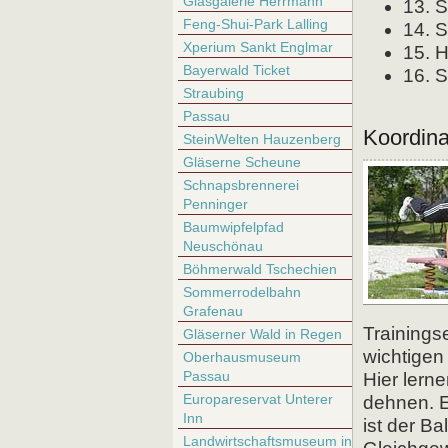
Glasgalerie Herrmann
13. S
Feng-Shui-Park Lalling
14. S
Xperium Sankt Englmar
15. 
Bayerwald Ticket
16. S
Straubing
Passau
Koordina
SteinWelten Hauzenberg
Gläserne Scheune
Schnapsbrennerei
Penninger
Baumwipfelpfad
Neuschönau
Böhmerwald Tschechien
Sommerrodelbahn
Grafenau
Trainingse
Gläserner Wald in Regen
wichtigen
Oberhausmuseum
Passau
Hier lern
Europareservat Unterer
dehnen. E
Inn
ist der B
Landwirtschaftsmuseum in