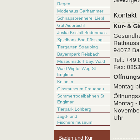
Gleichgew
Regen
Modehaus Garhammer
Kontakt
Schnapsbrennerei Liebl
Gut Aiderbichl
Kur- & G
Joska Kristall Bodenmais
Gesundhe
Spielbank Bad Füssing
Rathausst
Tiergarten Straubing
94072 Ba
Bayernpark Reisbach
Tel.: +49
Museumsdorf Bay. Wald
Fax: 085
Wald Wipfel Weg St.
Englmar
Öffnungs
Kelheim
Montag bi
Glasmuseum Frauenau
Öffnungsz
Sommerrodelbahnen St.
Englmar
Montag - 
Tierpark Lohberg
November 
Jagd- und
Uhr
Fischereimuseum
Baden und Kur