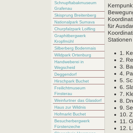
Schnupftabakmuseum
Kernpunkt
Grafenau
Bewegungs
Skisprung Breitenberg
Koordinat
Nationalpark Sumava
für Ausdau
Churpfalzpark Loifling
Koordinat
Graphitbergwerk
Stationen
Kropfmühl
Silberberg Bodenmais
1. K
Wildpark Ortenburg
2. Re
Handweberei in
3. Ba
Wegscheid
4. P
Deggendorf
5. Sc
Hirschpark Buchet
6. Sl
Freilichtmuseum
7. Kl
Finsterau
8. D
Weinfurtner das Glasdorf
9. Se
Haus zur Wildnis
10. Z
Hofmarkt Buchet
11. 
Besucherbergwerk
Fürstenzeche
12. L