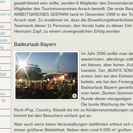
rer
gewährleistet sein sollte, wurden 6 Mitglieder des Gemeinderat
Mitglieder des Tourismusvereines Arrach bestellt. Die erste B
eum in
ARBEITSKREISES SEEPARK fand im Dezember 1998 in der Tour
Arrach statt. Zu erwähnen ist, dass die Einweihungsfeierlichkei
Teamwork dieser 11 Personen, den Vorsitz hatte zu dieser Zei
er
Hermann Zapf, zu einem unvergesslichen Erfolg wurden.
ebl
mais
Badeurlaub Bayern
ng
Im Jahr 2000 wollte man de
wiederholen, allerdings sol
ein kleines, aber feines „K
h
handeln. Der „BUNTE SOMM
ald
ersten Jahr bei den Einhe
beliebt, wie bei den Ferieng
Badeurlaub Bayern genießen
man beim „Bunten Sommer 2
nau
Runde dieser einzigartigen 
St.
Die bunte Mischung der Ve
Rock-/Pop, Country, Klassik bis hin zu Kinderveranstaltungen
kommt bei den Besuchern einfach gut an.
Aber auch wenn keine Veranstaltungen stattfinden erfreut sich 
immer größerer Beliebtheit. Neben dem rund 6.000 m² großen