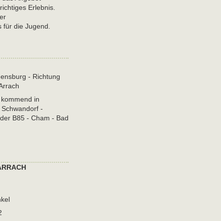
ichtiges Erlebnis.
er
s für die Jugend.
gensburg - Richtung
Arrach
 kommend in
 Schwandorf -
der B85 - Cham - Bad
 ARRACH
kel
2