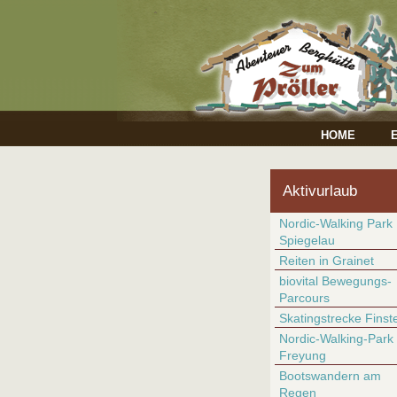
HOME
Aktivurlaub
Nordic-Walking Park
Spiegelau
Reiten in Grainet
biovital Bewegungs-
Parcours
Skatingstrecke Finst
Nordic-Walking-Park
Freyung
Bootswandern am
Regen