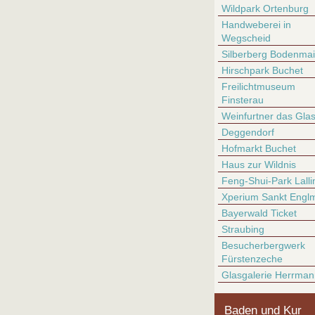
Wildpark Ortenburg
Handweberei in
Wegscheid
Silberberg Bodenmai
Hirschpark Buchet
Freilichtmuseum
Finsterau
Weinfurtner das Glas
Deggendorf
Hofmarkt Buchet
Haus zur Wildnis
Feng-Shui-Park Lalli
Xperium Sankt Engl
Bayerwald Ticket
Straubing
Besucherbergwerk
Fürstenzeche
Glasgalerie Herrman
Baden und Kur