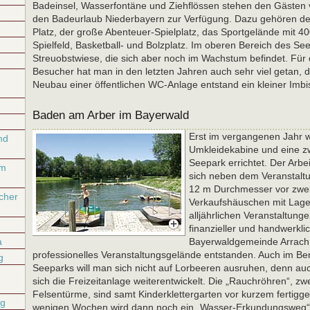
Badeinsel, Wasserfontäne und Ziehflössen stehen den Gästen v
den Badeurlaub Niederbayern zur Verfügung. Dazu gehören der
Platz, der große Abenteuer-Spielplatz, das Sportgelände mit 
Spielfeld, Basketball- und Bolzplatz. Im oberen Bereich des Se
Streuobstwiese, die sich aber noch im Wachstum befindet. Für 
Besucher hat man in den letzten Jahren auch sehr viel getan,
Neubau einer öffentlichen WC-Anlage entstand ein kleiner Imbi
Baden am Arber im Bayerwald
Erst im vergangenen Jahr w
nd
Umkleidekabine und eine z
Seepark errichtet. Der Arbe
um
sich neben dem Veranstaltu
12 m Durchmesser vor zwei 
cher
Verkaufshäuschen mit Lager
alljährlichen Veranstaltunge
finanzieller und handwerklic
a
Bayerwaldgemeinde Arrach i
professionelles Veranstaltungsgelände entstanden. Auch im Be
g
Seeparks will man sich nicht auf Lorbeeren ausruhen, denn au
sich die Freizeitanlage weiterentwickelt. Die „Rauchröhren“, z
Felsentürme, sind samt Kinderklettergarten vor kurzem fertigges
rg
wenigen Wochen wird dann noch ein „Wasser-Erkundungsweg“