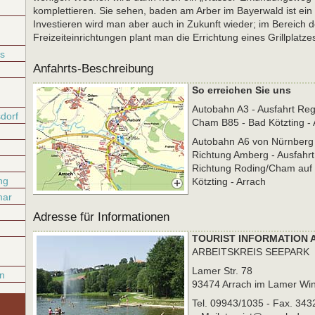
komplettieren. Sie sehen, baden am Arber im Bayerwald ist ein r
Investieren wird man aber auch in Zukunft wieder; im Bereich d
Freizeiteinrichtungen plant man die Errichtung eines Grillplatze
s
Anfahrts-Beschreibung
So erreichen Sie uns
Autobahn A3 - Ausfahrt Re
dorf
Cham B85 - Bad Kötzting - 
Autobahn A6 von Nürnberg
Richtung Amberg - Ausfahrt
Richtung Roding/Cham auf 
ng
Kötzting - Arrach
mar
Adresse für Informationen
TOURIST INFORMATION
ARBEITSKREIS SEEPARK
Lamer Str. 78
n
93474 Arrach im Lamer Win
Tel. 09943/1035 - Fax. 343