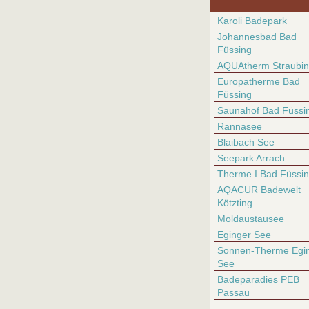
Karoli Badepark
Johannesbad Bad
Füssing
AQUAtherm Straubi
Europatherme Bad
Füssing
Saunahof Bad Füssi
Rannasee
Blaibach See
Seepark Arrach
Therme I Bad Füssi
AQACUR Badewelt
Kötzting
Moldaustausee
Eginger See
Sonnen-Therme Egin
See
Badeparadies PEB
Passau