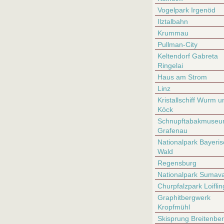
Vogelpark Irgenöd
Ilztalbahn
Krummau
Pullman-City
Keltendorf Gabreta
Ringelai
Haus am Strom
Linz
Kristallschiff Wurm u
Köck
Schnupftabakmuse
Grafenau
Nationalpark Bayeris
Wald
Regensburg
Nationalpark Sumav
Churpfalzpark Loiflin
Graphitbergwerk
Kropfmühl
Skisprung Breitenbe