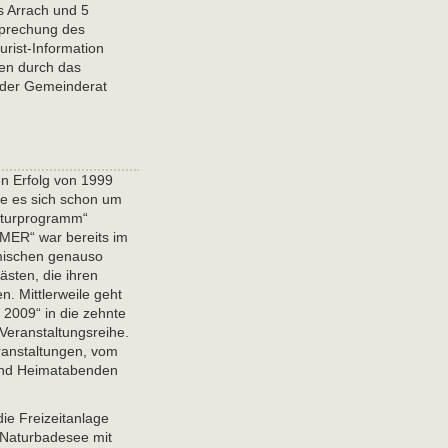
s Arrach und 5
esprechung des
ist-Information
ten durch das
t der Gemeinderat
n Erfolg von 1999
lte es sich schon um
ulturprogramm“
ER“ war bereits im
imischen genauso
ästen, die ihren
. Mittlerweile geht
009“ in die zehnte
Veranstaltungsreihe.
ranstaltungen, vom
 und Heimatabenden
die Freizeitanlage
 Naturbadesee mit