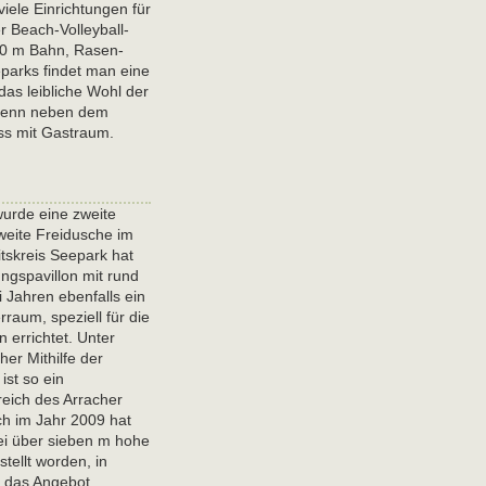
iele Einrichtungen für
 Beach-Volleyball-
400 m Bahn, Rasen-
eparks findet man eine
das leibliche Wohl der
 denn neben dem
ss mit Gastraum.
urde eine zweite
weite Freidusche im
itskreis Seepark hat
ngspavillon mit rund
Jahren ebenfalls ein
raum, speziell für die
n errichtet. Unter
her Mithilfe der
st so ein
reich des Arracher
ch im Jahr 2009 hat
wei über sieben m hohe
tellt worden, in
 das Angebot