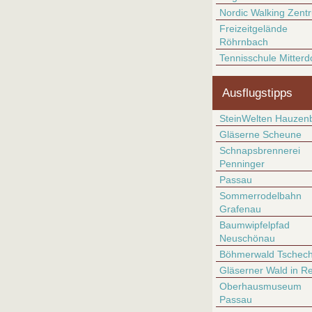
Nordic Walking Zent
Freizeitgelände
Röhrnbach
Tennisschule Mitterd
Ausflugstipps
SteinWelten Hauzen
Gläserne Scheune
Schnapsbrennerei
Penninger
Passau
Sommerrodelbahn
Grafenau
Baumwipfelpfad
Neuschönau
Böhmerwald Tschech
Gläserner Wald in R
Oberhausmuseum
Passau