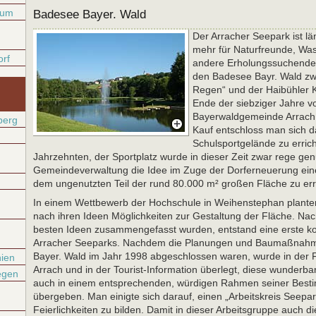
rum
Badesee Bayer. Wald
Der Arracher Seepark ist l
mehr für Naturfreunde, Wa
orf
andere Erholungssuchende
den Badesee Bayr. Wald z
Regen“ und der Haibühler K
Ende der siebziger Jahre v
Bayerwaldgemeinde Arrach
berg
Kauf entschloss man sich 
Schulsportgelände zu errich
Jahrzehnten, der Sportplatz wurde in dieser Zeit zwar rege gen
Gemeindeverwaltung die Idee im Zuge der Dorferneuerung ein
dem ungenutzten Teil der rund 80.000 m² großen Fläche zu err
In einem Wettbewerb der Hochschule in Weihenstephan plante
nach ihren Ideen Möglichkeiten zur Gestaltung der Fläche. Na
besten Ideen zusammengefasst wurden, entstand eine erste k
Arracher Seeparks. Nachdem die Planungen und Baumaßnah
Bayer. Wald im Jahr 1998 abgeschlossen waren, wurde in der
ien
Arrach und in der Tourist-Information überlegt, diese wunderbar
egen
auch in einem entsprechenden, würdigen Rahmen seiner Bes
übergeben. Man einigte sich darauf, einen „Arbeitskreis Seepar
Feierlichkeiten zu bilden. Damit in dieser Arbeitsgruppe auch di