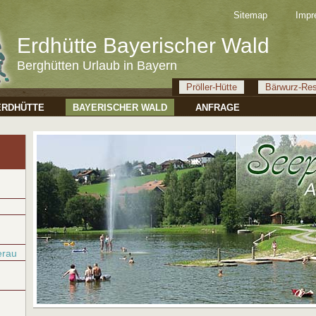
Sitemap
Impr
Erdhütte Bayerischer Wald
Berghütten Urlaub in Bayern
Pröller-Hütte
Bärwurz-Res
ERDHÜTTE
BAYERISCHER WALD
ANFRAGE
erau