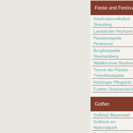
Feste und Festiv
Gäubodenvolksfest
Straubing
Landshuter Hochzeit
Passionsspiele
Perlesreut
Burgfestspiele
Neunussberg
Waldkirchner Rauhn
Trenck der Pandur -
Trenckfestspiele
Kötztinger Pfingstritt
Further Drachenstic
Golfen
Golfclub Bayerwald
Golfclub am
Nationalpark