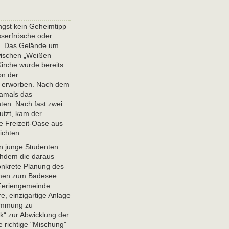
ängst kein Geheimtipp
sserfrösche oder
. Das Gelände um
wischen „Weißen
irche wurde bereits
on der
 erworben. Nach dem
damals das
ten. Nach fast zwei
utzt, kam der
e Freizeit-Oase aus
ichten.
n junge Studenten
chdem die daraus
onkrete Planung des
men zum Badesee
 Feriengemeinde
e, einzigartige Anlage
timmung zu
k“ zur Abwicklung der
e richtige "Mischung"