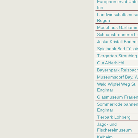
Europareservat Unte
Inn
Landwirtschaftsmus
Regen
Modehaus Garhamm
Schnapsbrennerei Li
Joska Kristall Boden
Spielbank Bad Füssi
Tiergarten Straubing
Gut Aiderbichl
Bayernpark Reisbac
Museumsdorf Bay. W
Wald Wipfel Weg St.
Englmar
Glasmuseum Fraue
Sommerrodelbahnen 
Englmar
Tierpark Lohberg
Jagd- und
Fischereimuseum
Kelheim