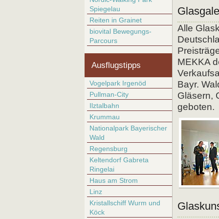
Spiegelau
Glasgale
Reiten in Grainet
Alle Glas
biovital Bewegungs-
Deutschla
Parcours
Preisträg
MEKKA d
Ausflugstipps
Verkaufsa
Vogelpark Irgenöd
Bayr. Wal
Pullman-City
Gläsern, 
Ilztalbahn
geboten.
Krummau
Nationalpark Bayerischer
Wald
Regensburg
Keltendorf Gabreta
Ringelai
Haus am Strom
Linz
Kristallschiff Wurm und
Glaskuns
Köck