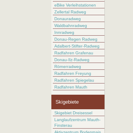
eBike Verleihstationen
Zellertal Radweg
Donauradweg
Waldbahnradweg
Innradweg
Donau-Regen Radweg
Adalbert-Stifter-Radweg
Radfahren Grafenau
Donau-Ilz-Radweg
Römerradweg
Radfahren Freyung
Radfahren Spiegelau
Radfahren Mauth
Skigebiete
Skigebiet Dreisessel
Langlaufzentrum Mauth-
Finsterau
Aktivzentrum Bodenmais