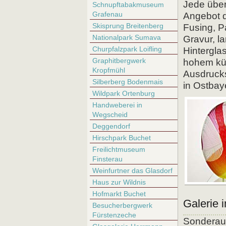
Jede über
Schnupftabakmuseum
Grafenau
Angebot d
Skisprung Breitenberg
Fusing, P
Nationalpark Sumava
Gravur, l
Churpfalzpark Loifling
Hintergla
Graphitbergwerk
hohem kü
Kropfmühl
Ausdrucks
Silberberg Bodenmais
in Ostbaye
Wildpark Ortenburg
Handweberei in
Wegscheid
Deggendorf
Hirschpark Buchet
Freilichtmuseum
Finsterau
Weinfurtner das Glasdorf
Haus zur Wildnis
Hofmarkt Buchet
Galerie 
Besucherbergwerk
Fürstenzeche
Sonderaus