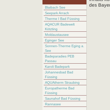
des Baye
Blaibach See
Seepark Arrach
Therme I Bad Füssing
AQACUR Badewelt
Kötzting
Moldaustausee
Eginger See
Sonnen-Therme Eging a.
See
Badeparadies PEB
Passau
Karoli Badepark
Johannesbad Bad
Füssing
AQUAtherm Straubing
Europatherme Bad
Füssing
Saunahof Bad Füssing
Rannasee