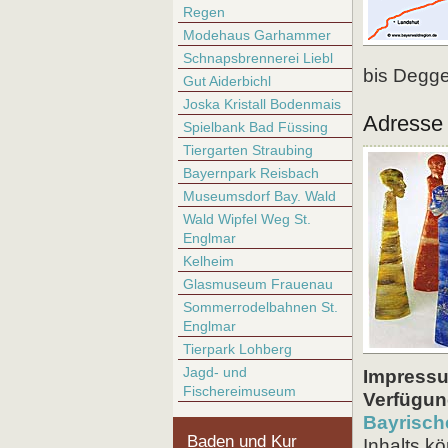
Regen
Modehaus Garhammer
Schnapsbrennerei Liebl
bis Degge
Gut Aiderbichl
Joska Kristall Bodenmais
Adresse
Spielbank Bad Füssing
Tiergarten Straubing
Bayernpark Reisbach
Museumsdorf Bay. Wald
Wald Wipfel Weg St.
Englmar
Kelheim
Glasmuseum Frauenau
Sommerrodelbahnen St.
Englmar
Tierpark Lohberg
Jagd- und
Impressu
Fischereimuseum
Verfügun
Bayrisch
Baden und Kur
Inhalts k