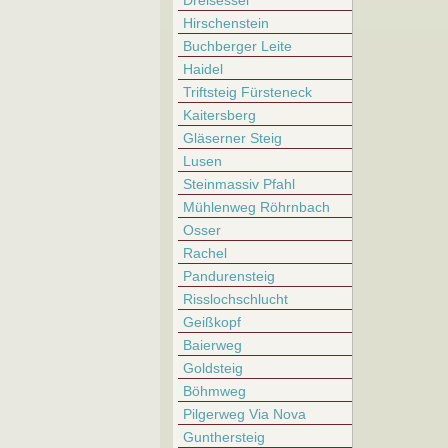
Dreisessel
Hirschenstein
Buchberger Leite
Haidel
Triftsteig Fürsteneck
Kaitersberg
Gläserner Steig
Lusen
Steinmassiv Pfahl
Mühlenweg Röhrnbach
Osser
Rachel
Pandurensteig
Risslochschlucht
Geißkopf
Baierweg
Goldsteig
Böhmweg
Pilgerweg Via Nova
Gunthersteig