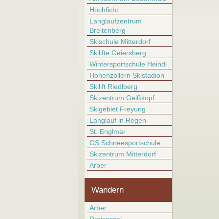
Hochficht
Langlaufzentrum
Breitenberg
Skischule Mitterdorf
Skilifte Geiersberg
Wintersportschule Heindl
Hohenzollern Skistadion
Skilift Riedlberg
Skizentrum Geißkopf
Skigebiet Freyung
Langlauf in Regen
St. Englmar
GS Schneesportschule
Skizentrum Mitterdorf
Arber
Wandern
Arber