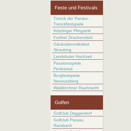
Feste und Festivals
Trenck der Pandur -
Trenckfestspiele
Kötztinger Pfingstritt
Further Drachenstich
Gäubodenvolksfest
Straubing
Landshuter Hochzeit
Passionsspiele
Perlesreut
Burgfestspiele
Neunussberg
Waldkirchner Rauhnacht
Golfen
Golfclub Deggendorf
Golfclub Passau
Rassbach