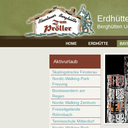
Erdhütt
Berghütten U
HOME
ERDHÜTTE
BAY
Aktivurlaub
Skatingstrecke Finsterau
Nordic-Walking-Park
Freyung
Bootswandern am
Regen
Nordic Walking Zentrum
Freizeitgelände
Röhrnbach
Tennisschule Mitterdorf
Nordic-Walking Park