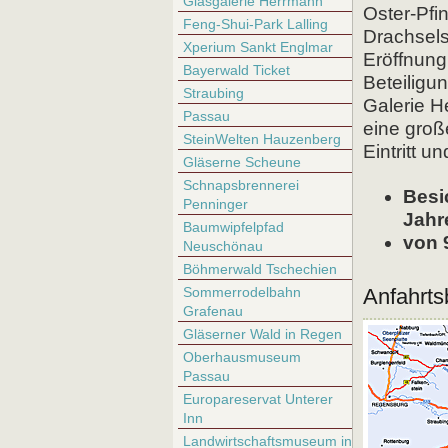
Glasgalerie Herrmann
Oster-Pfi
Feng-Shui-Park Lalling
Drachsels
Xperium Sankt Englmar
Eröffnung
Bayerwald Ticket
Beteiligu
Straubing
Galerie H
Passau
eine groß
SteinWelten Hauzenberg
Eintritt 
Gläserne Scheune
Schnapsbrennerei
Besi
Penninger
Jahr
Baumwipfelpfad
von 
Neuschönau
Böhmerwald Tschechien
Sommerrodelbahn
Anfahrts
Grafenau
Gläserner Wald in Regen
Oberhausmuseum
Passau
Europareservat Unterer
Inn
Landwirtschaftsmuseum in