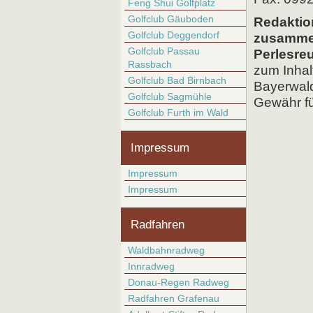
Feng Shui Golfplatz
Golfclub Gäuboden
Redaktio
Golfclub Deggendorf
zusammen
Golfclub Passau
Perlesre
Rassbach
zum Inhal
Golfclub Bad Birnbach
Bayerwald
Golfclub Sagmühle
Gewähr fü
Golfclub Furth im Wald
Impressum
Impressum
Impressum
Radfahren
Waldbahnradweg
Innradweg
Donau-Regen Radweg
Radfahren Grafenau