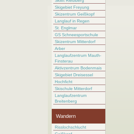
Skilift Riedlberg
Skigebiet Freyung
Skizentrum Geißkopf
Langlauf in Regen
St. Englmar
GS Schneesportschule
Skizentrum Mitterdorf
Arber
Langlaufzentrum Mauth-
Finsterau
Aktivzentrum Bodenmais
Skigebiet Dreisessel
Hochficht
Skischule Mitterdorf
Langlaufzentrum
Breitenberg
Wandern
Risslochschlucht