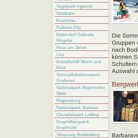
Vogelpark Irgenöd
Ilztalbahn
Krummau
Pullman-City
Keltendorf Gabreta
Die Somme
Ringelai
Gruppen o
Haus am Strom
nach Bode
Linz
können Si
Kristallschiff Wurm und
Schultern
Köck
Auswahl 
Schnupftabakmuseum
Grafenau
Bergwer
Nationalpark Bayerischer
Wald
Regensburg
Nationalpark Sumava
Churpfalzpark Loifling
Graphitbergwerk
Kropfmühl
Skisprung Breitenberg
Barbarave