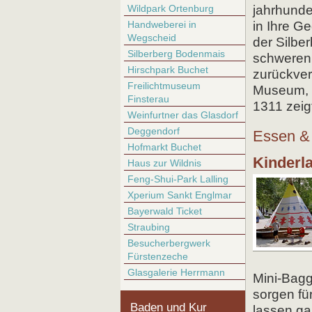
Wildpark Ortenburg
jahrhunde
Handweberei in
in Ihre G
Wegscheid
der Silbe
Silberberg Bodenmais
schweren 
Hirschpark Buchet
zurückver
Freilichtmuseum
Museum, 
Finsterau
1311 zeig
Weinfurtner das Glasdorf
Deggendorf
Essen & 
Hofmarkt Buchet
Kinderl
Haus zur Wildnis
Feng-Shui-Park Lalling
Xperium Sankt Englmar
Bayerwald Ticket
Straubing
Besucherbergwerk
Fürstenzeche
Glasgalerie Herrmann
Mini-Bagg
sorgen fü
Baden und Kur
lassen ga