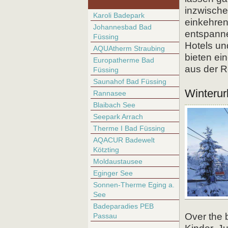
inzwische
Karoli Badepark
einkehren
Johannesbad Bad
entspanne
Füssing
Hotels un
AQUAtherm Straubing
bieten ei
Europatherme Bad
aus der R
Füssing
Saunahof Bad Füssing
Winterur
Rannasee
Blaibach See
Seepark Arrach
Therme I Bad Füssing
AQACUR Badewelt
Kötzting
Moldaustausee
Eginger See
Sonnen-Therme Eging a.
See
Badeparadies PEB
Over the 
Passau