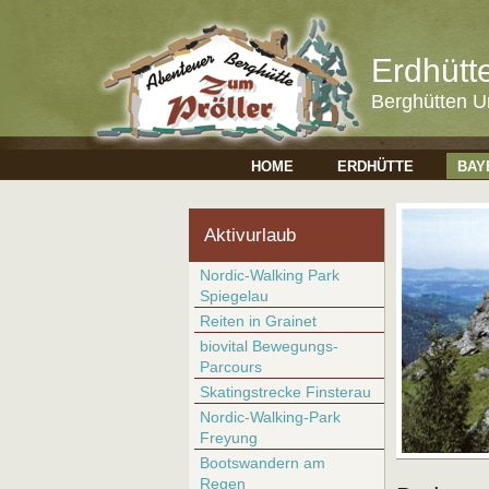
Erdhütt
Berghütten U
HOME
ERDHÜTTE
BAY
Aktivurlaub
Nordic-Walking Park
Spiegelau
Reiten in Grainet
biovital Bewegungs-
Parcours
Skatingstrecke Finsterau
Nordic-Walking-Park
Freyung
Bootswandern am
Regen