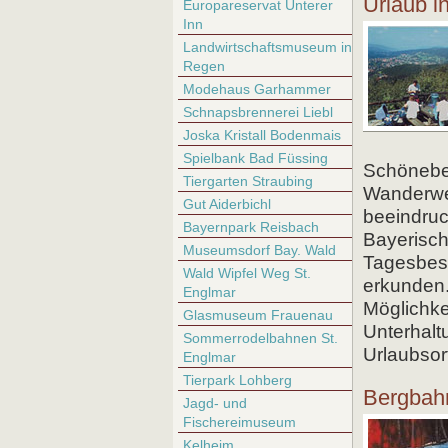
Urlaub 
Europareservat Unterer
Inn
Landwirtschaftsmuseum in
Regen
Modehaus Garhammer
Schnapsbrennerei Liebl
Joska Kristall Bodenmais
Spielbank Bad Füssing
Schöneben
Tiergarten Straubing
Wanderweg
Gut Aiderbichl
beeindru
Bayernpark Reisbach
Bayerisc
Museumsdorf Bay. Wald
Tagesbes
Wald Wipfel Weg St.
erkunden.
Englmar
Möglichke
Glasmuseum Frauenau
Unterhalt
Sommerrodelbahnen St.
Urlaubsor
Englmar
Tierpark Lohberg
Bergbah
Jagd- und
Fischereimuseum
Kelheim