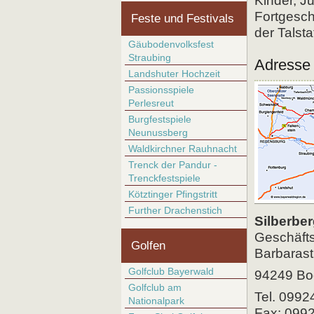
Kinder, J
Fortgesch
Feste und Festivals
der Talsta
Gäubodenvolksfest
Straubing
Adresse
Landshuter Hochzeit
Passionsspiele
Perlesreut
Burgfestspiele
Neunussberg
Waldkirchner Rauhnacht
Trenck der Pandur -
Trenckfestspiele
Kötztinger Pfingstritt
Further Drachenstich
Silberbe
Geschäft
Golfen
Barbarast
Golfclub Bayerwald
94249 Bo
Golfclub am
Tel. 0992
Nationalpark
Fax: 099