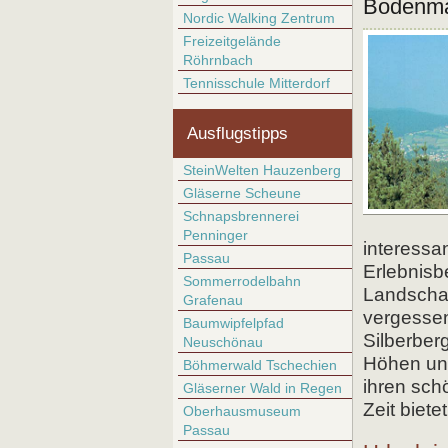
Bodenma
Nordic Walking Zentrum
Freizeitgelände
Röhrnbach
Tennisschule Mitterdorf
Ausflugstipps
SteinWelten Hauzenberg
Gläserne Scheune
Schnapsbrennerei
Penninger
interessa
Passau
Erlebnisb
Sommerrodelbahn
Landschaf
Grafenau
vergessen
Baumwipfelpfad
Silberber
Neuschönau
Höhen und
Böhmerwald Tschechien
ihren sch
Gläserner Wald in Regen
Zeit biet
Oberhausmuseum
Passau