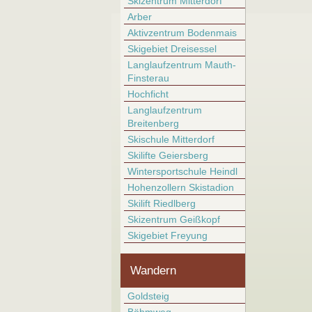
Skizentrum Mitterdorf
Arber
Aktivzentrum Bodenmais
Skigebiet Dreisessel
Langlaufzentrum Mauth-
Finsterau
Hochficht
Langlaufzentrum
Breitenberg
Skischule Mitterdorf
Skilifte Geiersberg
Wintersportschule Heindl
Hohenzollern Skistadion
Skilift Riedlberg
Skizentrum Geißkopf
Skigebiet Freyung
Wandern
Goldsteig