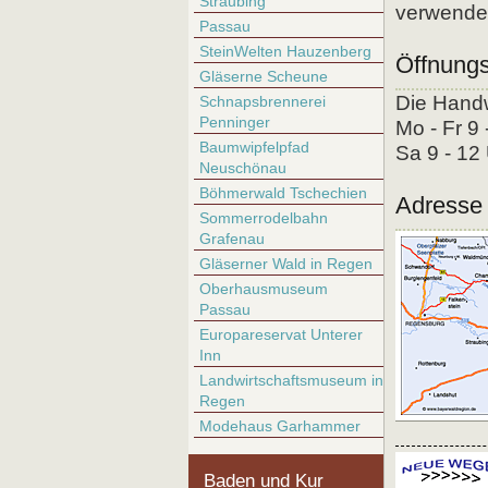
Straubing
verwende
Passau
SteinWelten Hauzenberg
Öffnungs
Gläserne Scheune
Die Handw
Schnapsbrennerei
Penninger
Mo - Fr 9 
Baumwipfelpfad
Sa 9 - 12
Neuschönau
Böhmerwald Tschechien
Adresse 
Sommerrodelbahn
Grafenau
Gläserner Wald in Regen
Oberhausmuseum
Passau
Europareservat Unterer
Inn
Landwirtschaftsmuseum in
Regen
Modehaus Garhammer
Baden und Kur