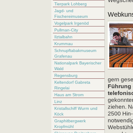
Wegschei
Tierpark Lohberg
Jagd- und
Webkuns
Fischereimuseum
Vogelpark Irgenöd
Pullman-City
Ilztalbahn
Krummau
Schnupftabakmuseum
Grafenau
Nationalpark Bayerischer
Wald
Regensburg
gern ges
Keltendorf Gabreta
Führung 
Ringelai
telefoni
Haus am Strom
gekonnte
Linz
ziehen. N
Kristallschiff Wurm und
2500 Hin
Köck
notwendig
Graphitbergwerk
Kropfmühl
Webstühle