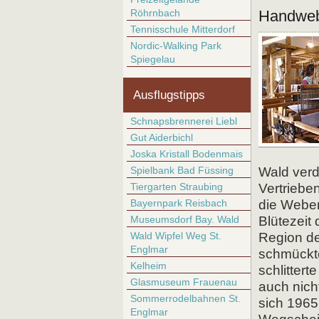
Röhrnbach
Handweb
Tennisschule Mitterdorf
Nordic-Walking Park
Spiegelau
Ausflugstipps
Schnapsbrennerei Liebl
Gut Aiderbichl
Joska Kristall Bodenmais
Spielbank Bad Füssing
Wald verd
Tiergarten Straubing
Vertriebe
Bayernpark Reisbach
die Weber
Museumsdorf Bay. Wald
Blütezeit
Wald Wipfel Weg St.
Region d
Englmar
schmückte
Kelheim
schlittert
Glasmuseum Frauenau
auch nich
Sommerrodelbahnen St.
sich 1965
Englmar