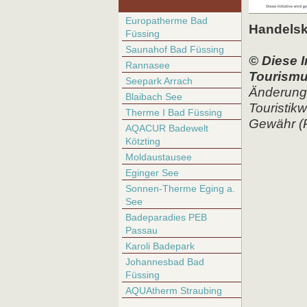
Europatherme Bad
Handels
Füssing
Saunahof Bad Füssing
© Diese 
Rannasee
Tourism
Seepark Arrach
Änderungs
Blaibach See
Touristik
Therme I Bad Füssing
Gewähr (R
AQACUR Badewelt
Kötzting
Moldaustausee
Eginger See
Sonnen-Therme Eging a.
See
Badeparadies PEB
Passau
Karoli Badepark
Johannesbad Bad
Füssing
AQUAtherm Straubing