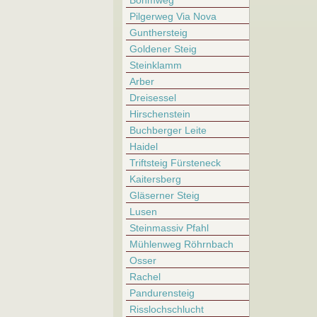
Böhmweg
Pilgerweg Via Nova
Gunthersteig
Goldener Steig
Steinklamm
Arber
Dreisessel
Hirschenstein
Buchberger Leite
Haidel
Triftsteig Fürsteneck
Kaitersberg
Gläserner Steig
Lusen
Steinmassiv Pfahl
Mühlenweg Röhrnbach
Osser
Rachel
Pandurensteig
Risslochschlucht