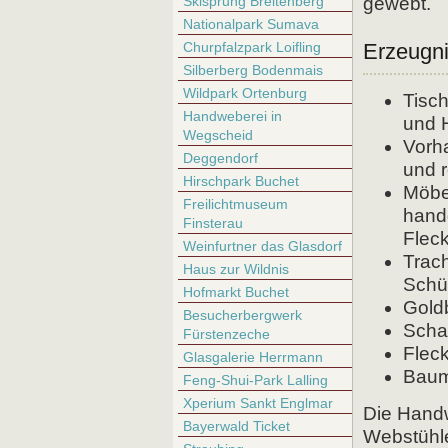
Skisprung Breitenberg
gewebt.
Nationalpark Sumava
Churpfalzpark Loifling
Erzeugni
Silberberg Bodenmais
Wildpark Ortenburg
Tisc
Handweberei in
und 
Wegscheid
Vorh
Deggendorf
und 
Hirschpark Buchet
Möbe
Freilichtmuseum
hand
Finsterau
Fleck
Weinfurtner das Glasdorf
Trach
Haus zur Wildnis
Schü
Hofmarkt Buchet
Gold
Besucherbergwerk
Scha
Fürstenzeche
Fleck
Glasgalerie Herrmann
Baum
Feng-Shui-Park Lalling
Xperium Sankt Englmar
Die Handw
Bayerwald Ticket
Webstühle