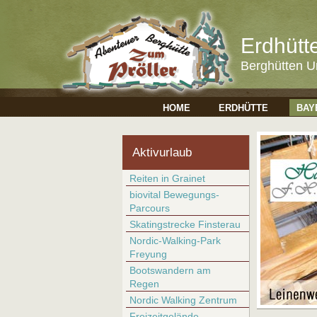
Erdhütt
Berghütten U
HOME
ERDHÜTTE
BAY
Aktivurlaub
Reiten in Grainet
biovital Bewegungs-
Parcours
Skatingstrecke Finsterau
Nordic-Walking-Park
Freyung
Bootswandern am
Regen
Nordic Walking Zentrum
Freizeitgelände